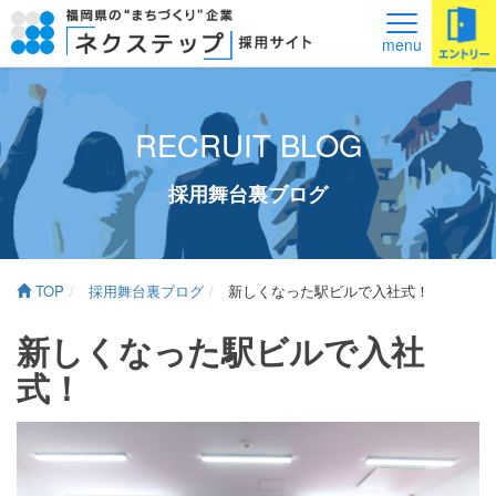
メ
menu
ニ
ュ
ー
RECRUIT BLOG
採用舞台裏ブログ
TOP
採用舞台裏ブログ
新しくなった駅ビルで入社式！
新しくなった駅ビルで入社
式！